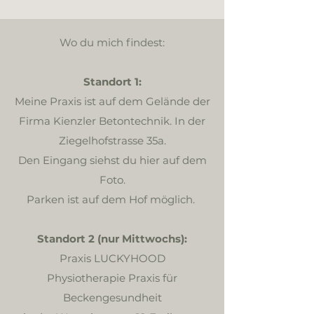
Wo du mich findest:
Standort 1:
Meine Praxis ist auf dem Gelände der
Firma Kienzler Betontechnik. In der
Ziegelhofstrasse 35a.
Den Eingang siehst du hier auf dem
Foto.​
Parken ist auf dem Hof möglich.
Standort 2 (nur Mittwochs):
Praxis LUCKYHOOD
Physiotherapie Praxis für
Beckengesundheit