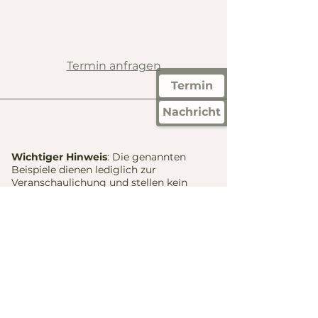
Termin anfragen
Termin
Nachricht
Wichtiger Hinweis
: Die genannten
Beispiele dienen lediglich zur
Veranschaulichung und stellen kein
Heilversprechen dar. Es ist möglich, dass
eine osteopathische Behandlung in
bestimmten Fällen, auch bei den
genannten Indikationen, nicht geeignet
ist. Beachte bitte, dass jede Behandlung
in enger Abstimmung mit einer
Fachärztin oder einem Facharzt erfolgen
sollte. Die Osteopathie versteht sich als
ergänzende Methode zur
schulmedizinischen Versorgung.